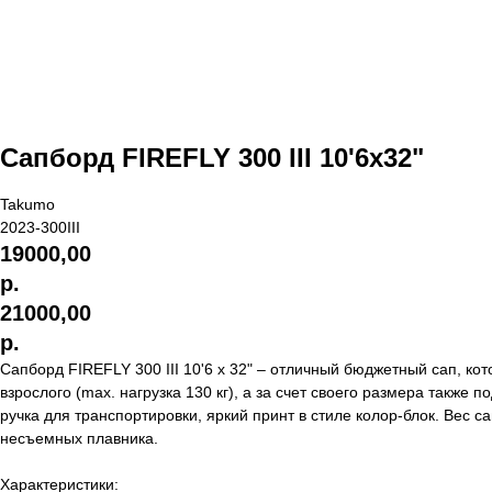
Сапборд FIREFLY 300 III 10'6‎x32"
Takumo
2023-300III
19000,00
р.
21000,00
р.
Сапборд FIREFLY 300 III 10'6 x 32" – отличный бюджетный сап, ко
взрослого (max. нагрузка 130 кг), а за счет своего размера также
ручка для транспортировки, яркий принт в стиле колор-блок. Вес с
несъемных плавника.
Характеристики: