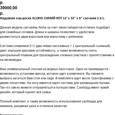
р.
39000,00
р.
Надувная sup-доска ALOHA СИНИЙ КОТ 12' x 32" x 6" сап-каяк 2 в 1.
Данная модель сап-каяка Aloha за счет своих габаритов отлично подойдет
для семейных сплавов. Длина и ширина позволяют с удобством
разместиться двум взрослым или взрослому с ребенком.
Система плавников 2+1 (два гибких несъемных + 1 центральный съемный)
дает хорошую курсовую устойчивость, а также возможность снять
центральный плавник для прохождения сложных участков с препятствиями и
на мелководье.
Ваш универсальный спутник на водных просторах. Одно из преимуществ -
возможность установки кресла, которое идет в комплекте. Вы сможете
выбрать кататься Вам стоя или сидя. В комплекте идет весло трансформер с
двумя лопастями. На носу имеется карго система для размещения багажа.
Так что смело можете отправляться в путешествие. Сапборд имеет яркий
дизайн, который оценит вся семья.
Полный комплект, а также возможность использования сапборда для
каякинга, разумная цена и отличное качество.