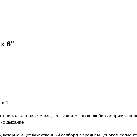
x 6"
 в 1.
ет не только приветствие, но выражает также любовь и привязанност
дно дыхание".
, которые ищут качественный сапборд в среднем ценовом сегменте