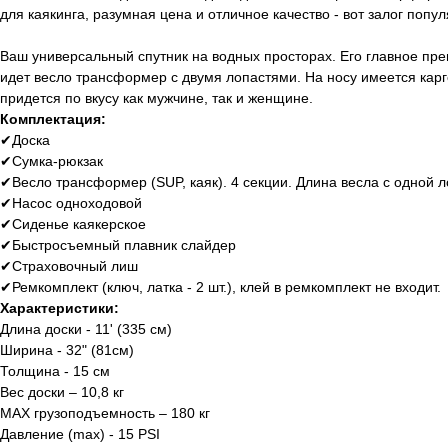
для каякинга, разумная цена и отличное качество - вот залог попу
Ваш универсальный спутник на водных просторах. Его главное преи
идет весло трансформер с двумя лопастями. На носу имеется карг
придется по вкусу как мужчине, так и женщине.
Комплектация:
✔Доска
✔Сумка-рюкзак
✔Весло трансформер (SUP, каяк). 4 секции. Длина весла с одной 
✔Насос одноходовой
✔Сиденье каякерское
✔Быстросъемный плавник слайдер
✔Страховочный лиш
✔Ремкомплект (ключ, латка - 2 шт.), клей в ремкомплект не входит.
Характеристики:
Длина доски - 11' (335 см)
Ширина - 32" (81см)
Толщина - 15 см
Вес доски – 10,8 кг
MAX грузоподъемность – 180 кг
Давление (max) - 15 PSI