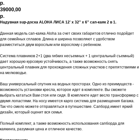
р.
39000,00
р.
Надувная sup-доска ALOHA ЛИСА 12' x 32" x 6" сап-каяк 2 в 1.
Данная модель сап-каяка Aloha за счет своих габаритов отлично подойдет
для семейных сплавов. Длина и ширина позволяют с удобством
разместиться двум взрослым или взрослому с ребенком.
Система плавников 2+1 (два гибких несъемных + 1 центральный съемный)
дает хорошую курсовую устойчивость, а также возможность снять
центральный плавник для прохождения сложных участков с препятствиями и
на мелководье.
Ваш универсальный спутник на водных просторах. Одно из преимуществ -
возможность установки кресла, которое идет в комплекте. Вы сможете
выбрать кататься Вам стоя или сидя. В комплекте идет весло трансформер с
двумя лопастями. На носу имеется карго система для размещения багажа.
Так что смело можете отправляться в путешествие. Сапборд имеет яркий
дизайн, который оценит вся семья.
Полный комплект, а также возможность использования сапборда для
каякинга, разумная цена и отличное качество.